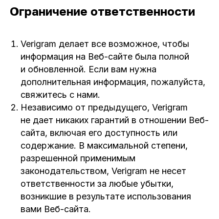
Ограничение ответственности
Консультации и продажи
Email:
sales@verigram.ai
Verigram делает все возможное, чтобы
Tel, WhatsApp: +7 700 430 7000
информация на Веб-сайте была полной
Служба Поддержки
и обновленной. Если вам нужна
дополнительная информация, пожалуйста,
Email:
support@verigram.ai
свяжитесь с нами.
Tel, WhatsApp: +7 707 981 1577
Независимо от предыдущего, Verigram
не дает никаких гарантий в отношении Веб-
Присоединяйтесь к нашим обсуждениям
сайта, включая его доступность или
содержание. В максимальной степени,
разрешенной применимым
законодательством, Verigram не несет
ответственности за любые убытки,
возникшие в результате использования
вами Веб-сайта.