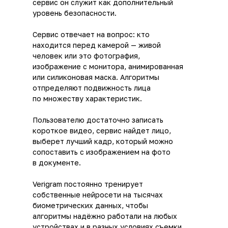
сервис он служит как дополнительный
уровень безопасности.
Сервис отвечает на вопрос: кто
находится перед камерой — живой
человек или это фотография,
изображение с монитора, анимированная
или силиконовая маска. Алгоритмы
отпределяют подвижность лица
по множеству характеристик.
Пользователю достаточно записать
короткое видео, сервис найдет лицо,
выберет лучший кадр, который можно
сопоставить с изображением на фото
в документе.
Verigram постоянно тренирует
собственные нейросети на тысячах
биометрических данных, чтобы
алгоритмы надёжно работали на любых
устройствах и в разных условиях съемки.