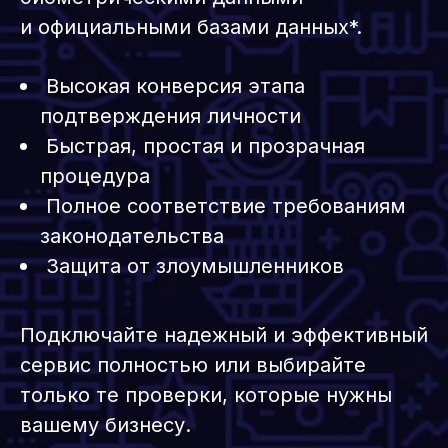
и официальными базами данных*.
Высокая конверсия этапа
подтверждения личности
Быстрая, простая и прозрачная
процедура
Полное соответствие требованиям
законодательства
Защита от злоумышленников
Подключайте надежный и эффективный
сервис полностью или выбирайте
только те проверки, которые нужны
вашему бизнесу.