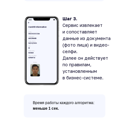
Шаг 3.
Сервис извлекает
и сопоставляет
данные из документа
(фото лица) и видео-
селфи.
Далее он действует
по правилам,
установленным
в бизнес-системе.
Время работы каждого алгоритма:
меньше 1 сек.