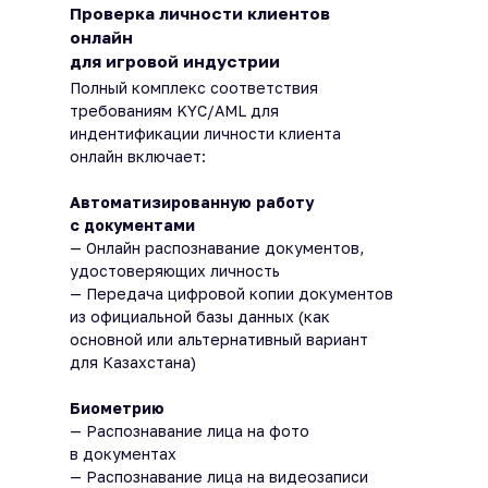
Проверка личности клиентов
онлайн
для игровой индустрии
Полный комплекс соответствия
требованиям KYC/AML для
индентификации личности клиента
онлайн включает:
Автоматизированную работу
с документами
— Онлайн распознавание документов,
удостоверяющих личность
— Передача цифровой копии документов
из официальной базы данных (как
основной или альтернативный вариант
для Казахстана)
Биометрию
— Распознавание лица на фото
в документах
— Распознавание лица на видеозаписи