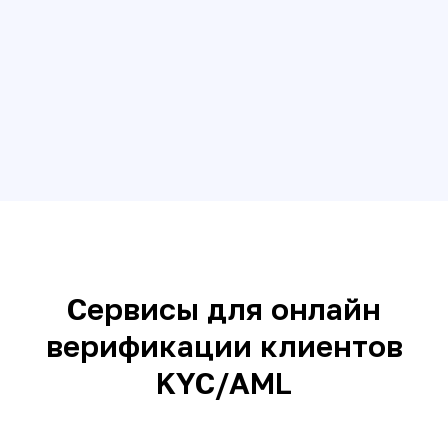
Сервисы для онлайн
верификации клиентов
KYC/AML