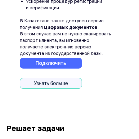
Ускорение процедур регистрации
и верификации.
В Казахстане также доступен сервис
получения
Цифровых документов
.
В этом случае вам не нужно сканировать
паспорт клиента, вы мгновенно
получаете электронную версию
документа из государственной базы.
Подключить
Узнать больше
Решает задачи