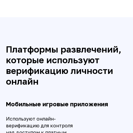
Платформы развлечений,
которые используют
верификацию личности
онлайн
Мобильные игровые приложения
Используют онлайн-
верификацию для контроля
над доступом к платным