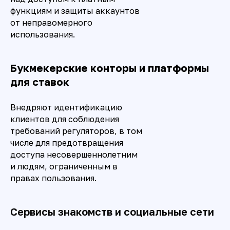
функциям и защиты аккаунтов
от неправомерного
использования.
Букмекерские конторы и платформы
для ставок
Внедряют идентификацию
клиентов для соблюдения
требований регуляторов, в том
числе для предотвращения
доступа несовершеннолетним
и людям, ограниченным в
правах пользования.
Сервисы знакомств и социальные сети