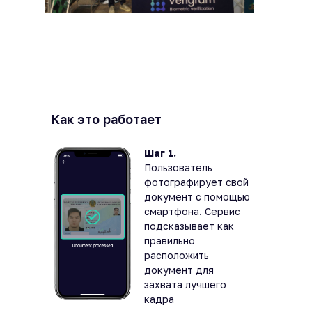
Как это работает
Шаг 1.
Пользователь
фотографирует свой
документ с помощью
смартфона. Сервис
подсказывает как
правильно
расположить
документ для
захвата лучшего
кадра