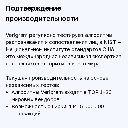
Подтверждение
производительности
Verigram регулярно тестирует алгоритмы
распознавания и сопоставления лиц в NIST —
Национальном институте стандартов США.
Это международная независимая экспертиза
поставщиков алгоритмов всего мира.
Текущая производительность на основе
независимых тестов:
Алгоритмы Verigram входят в ТОР 1−20
мировых вендоров
Возможность ошибки: 1 к 15 000 000
транзакций