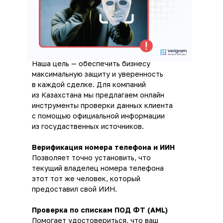
Наша цель — обеспечить бизнесу
максимальную защиту и уверенность
в каждой сделке. Для компаний
из Казахстана мы предлагаем онлайн
инструменты проверки данных клиента
с помощью официальной информации
из госудаственных источников.
Верификация номера телефона и ИИН
Позволяет точно установить, что
текущий владелец номера телефона
этот тот же человек, который
предоставил свой ИИН.
Проверка по спискам ПОД ФТ (AML)
Помогает удостовериться, что ваш