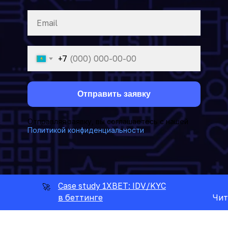
+7
Отправить заявку
Отправляя заявку, вы соглашаетесь с нашей
Политикой конфиденциальности
.
Case study 1XBET: IDV/KYC
🚀
в беттинге
Чит