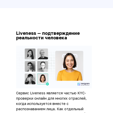
Liveness — подтверждение
реальности человека
Сервис Liveness является частью KYC-
проверки онлайн для многих отраслей,
когда используется вместе с
распознаванием лица. Как отдельный